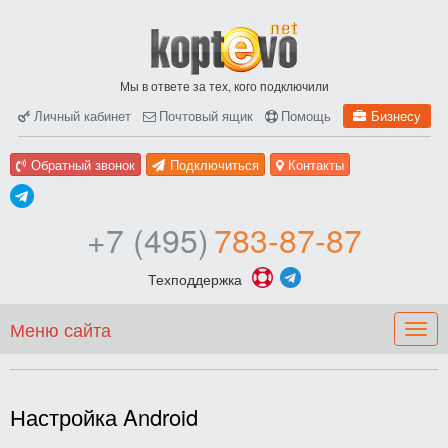
Мы в ответе за тех, кого подключили
Личный кабинет
Почтовый ящик
Помощь
Бизнесу
Обратный звонок
Подключиться
Контакты
+7 (495)
783-87-87
Техподдержка
Меню сайта
Togg
navig
Настройка Android