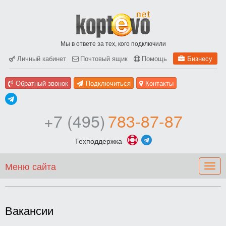
Мы в ответе за тех, кого подключили
Личный кабинет
Почтовый ящик
Помощь
Бизнесу
Обратный звонок
Подключиться
Контакты
+7 (495)
783-87-87
Техподдержка
Меню сайта
Togg
navig
Вакансии