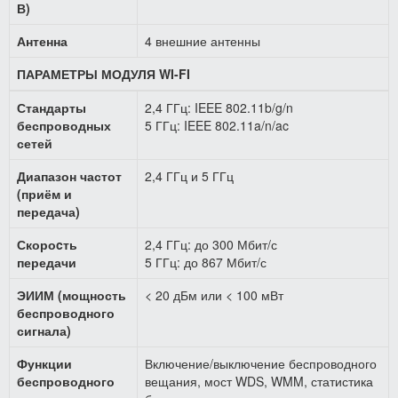
В)
Антенна
4 внешние антенны
ПАРАМЕТРЫ МОДУЛЯ WI-FI
Стандарты
2,4 ГГц: IEEE 802.11b/g/n
беспроводных
5 ГГц: IEEE 802.11a/n/ac
сетей
Диапазон частот
2,4 ГГц и 5 ГГц
(приём и
передача)
Скороcть
2,4 ГГц: до 300 Мбит/с
передачи
5 ГГц: до 867 Мбит/с
ЭИИМ (мощность
< 20 дБм или < 100 мВт
беспроводного
сигнала)
Функции
Включение/выключение беспроводного
беспроводного
вещания, мост WDS, WMM, статистика