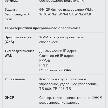
режима
беспроводного подключения
Защита
64/128-битное шифрование WEP,
беспроводной
WPA/WPA2, WPA-PSK/WPA2-PSK
сети
Характеристики программного обеспечения
Приоритизация
WMM, контроль пропускной
(QoS)
способности
Тип подключения
Динамический IP-адрес
WAN
Статический IP-адрес
PPPoE
PPTP
L2TP (мульти-EWAN)
Управление
Контроль доступа, локальное
управление, удалённое управление,
TR-069, TR-098, TR-111
DHCP
Сервер, клиент, список клиентов DHCP,
резервирование адресов