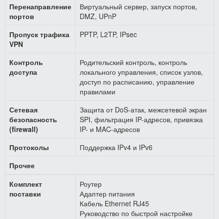
Перенаправление
Виртуальный сервер, запуск портов,
портов
DMZ, UPnP
Пропуск трафика
PPTP, L2TP, IPsec
VPN
Контроль
Родительский контроль, контроль
доступа
локального управления, список узлов,
доступ по расписанию, управление
правилами
Сетевая
Защита от DoS-атак, межсетевой экран
безопасность
SPI, фильтрация IP-адресов, привязка
(firewall)
IP- и MAC-адресов
Протоколы
Поддержка IPv4 и IPv6
Прочее
Комплект
Роутер
поставки
Адаптер питания
Кабель Ethernet RJ45
Руководство по быстрой настройке