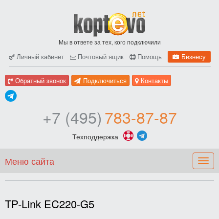
Мы в ответе за тех, кого подключили
Личный кабинет
Почтовый ящик
Помощь
Бизнесу
Обратный звонок
Подключиться
Контакты
+7 (495)
783-87-87
Техподдержка
Меню сайта
Togg
navig
TP-Link EC220-G5