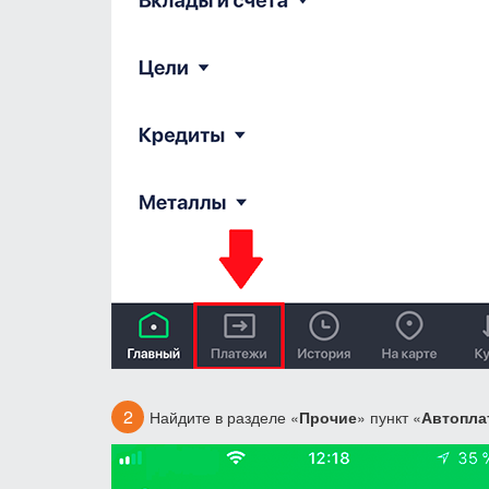
Найдите в разделе «
Прочие
» пункт «
Автопла