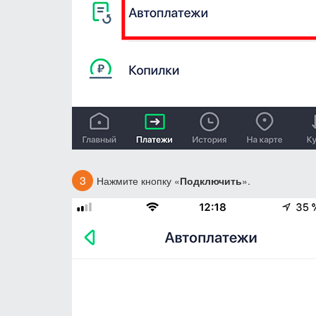
Нажмите кнопку «
Подключить
».