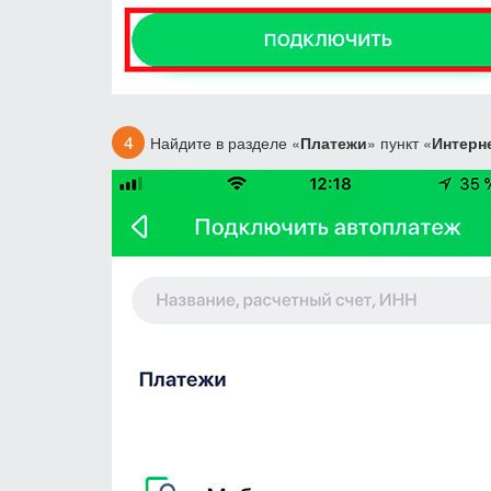
Найдите в разделе «
Платежи
» пункт «
Интерн