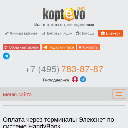
Мы в ответе за тех, кого подключили
Личный кабинет
Почтовый ящик
Помощь
Бизнесу
Обратный звонок
Подключиться
Контакты
+7 (495)
783-87-87
Техподдержка
Меню сайта
Togg
navig
Оплата через терминалы Элекснет по
системе HandyBank