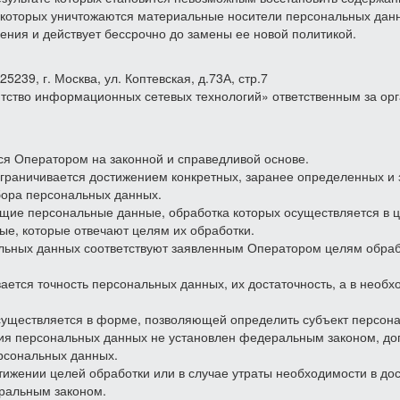
е которых уничтожаются материальные носители персональных дан
дения и действует бессрочно до замены ее новой политикой.
5239, г. Москва, ул. Коптевская, д.73А, стр.7
нтство информационных сетевых технологий» ответственным за о
я Оператором на законной и справедливой основе.
граничивается достижением конкретных, заранее определенных и
бора персональных данных.
щие персональные данные, обработка которых осуществляется в 
ые, которые отвечают целям их обработки.
ьных данных соответствуют заявленным Оператором целям обраб
ется точность персональных данных, их достаточность, а в необх
уществляется в форме, позволяющей определить субъект персонал
ия персональных данных не установлен федеральным законом, дог
ерсональных данных.
ижении целей обработки или в случае утраты необходимости в до
ральным законом.