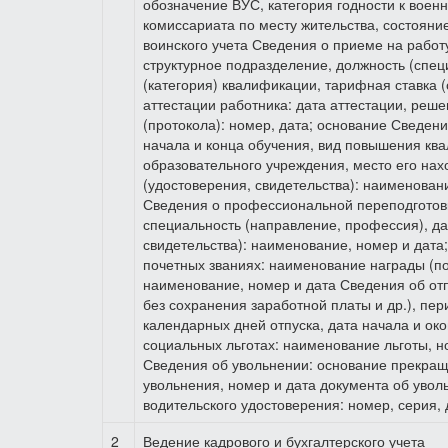
обозначение ВУС, категория годности к воен
комиссариата по месту жительства, состояние
воинского учета Сведения о приеме на работу
структурное подразделение, должность (спец
(категория) квалификации, тарифная ставка 
аттестации работника: дата аттестации, реш
(протокола): номер, дата; основание Сведен
начала и конца обучения, вид повышения кв
образовательного учреждения, место его на
(удостоверения, свидетельства): наименовани
Сведения о профессиональной переподготовке
специальность (направление, профессия), д
свидетельства): наименование, номер и дата
почетных званиях: наименование награды (п
наименование, номер и дата Сведения об отп
без сохранения заработной платы и др.), пери
календарных дней отпуска, дата начала и ок
социальных льготах: наименование льготы, н
Сведения об увольнении: основание прекращ
увольнения, номер и дата документа об уво
водительского удостоверения: номер, серия,
2
Ведение кадрового и бухгалтерского учета