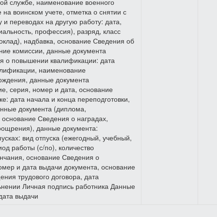
ной службе, наименование военного
 на воинском учете, отметка о снятии с
 и переводах на другую работу: дата,
иальность, профессия), разряд, класс
(оклад), надбавка, основание Сведения об
ение комиссии, данные документа
ия о повышении квалификации: дата
алификации, наименование
хождения, данные документа
е, серия, номер и дата, основание
: дата начала и конца переподготовки,
анные документа (диплома,
; основание Сведения о наградах,
оощрения), данные документа:
усках: вид отпуска (ежегодный, учебный,
од работы (с/по), количество
ончания, основание Сведения о
омер и дата выдачи документа, основание
ения трудового договора, дата
льнении Личная подпись работника Данные
 дата выдачи