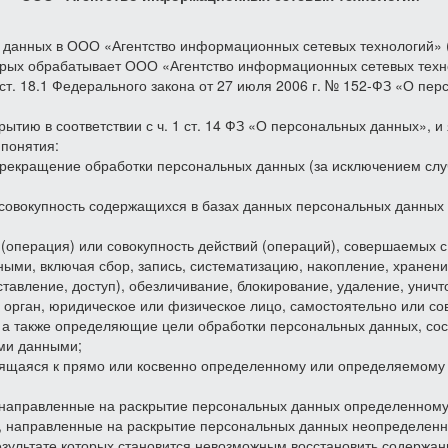
 данных в
ООО «Агентство информационных сетевых технологий» (
орых обрабатывает ООО «Агентство информационных сетевых техно
 1 ст. 18.1 Федерального закона от 27 июля 2006 г. № 152-ФЗ «О 
ытию в соответствии с ч. 1 ст. 14 ФЗ «О персональных данных», 
 понятия:
рекращение обработки персональных данных (за исключением случ
совокупность содержащихся в базах данных персональных данных
(операция) или совокупность действий (операций), совершаемых с
ыми, включая сбор, запись, систематизацию, накопление, хранени
ставление, доступ), обезличивание, блокирование, удаление, унич
 орган, юридическое или физическое лицо, самостоятельно или со
а также определяющие цели обработки персональных данных, сос
ми данными;
щаяся к прямо или косвенно определенному или определяемому 
 направленные на раскрытие персональных данных определенному 
, направленные на раскрытие персональных данных неопределенно
результате которых становится невозможным восстановить содерж