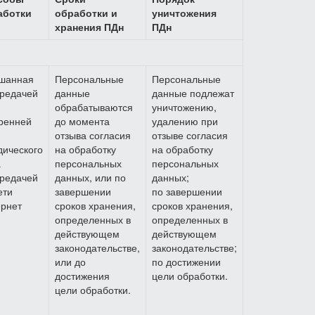
аботки
обработки и
уничтожения
хранения ПДн
ПДн
шанная
Персональные
Персональные
редачей
данные
данные подлежат
обрабатываются
уничтожению,
ренней
до момента
удалению при
отзыва согласия
отзыве согласия
ического
на обработку
на обработку
а
персональных
персональных
редачей
данных, или по
данных;
ети
завершении
по завершении
рнет
сроков хранения,
сроков хранения,
определенных в
определенных в
действующем
действующем
законодательстве,
законодательстве;
или до
по достижении
достижения
цели обработки.
цели обработки.