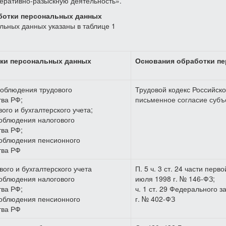
еративно-разыскную деятельность».
аботки персональных данных
льных данных указаны в таблице 1
ки персональных данных
Основания обработки п
облюдения трудового
Трудовой кодекс Российск
тва РФ;
письменное согласие субъ
ого и бухгалтерского учета;
облюдения налогового
тва РФ;
облюдения пенсионного
тва РФ
ого и бухгалтерского учета
П. 5 ч. 3 ст. 24 части пер
облюдения налогового
июля 1998 г. № 146-ФЗ;
тва РФ;
ч. 1 ст. 29 Федерального 
облюдения пенсионного
г. № 402-ФЗ
тва РФ