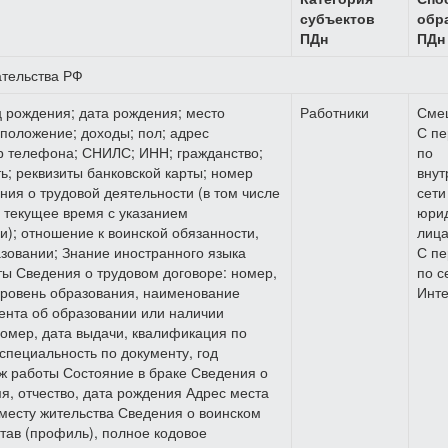
субъектов
обр
ПДн
ПДн
ательства РФ
ц рождения; дата рождения; место
Работники
Сме
положение; доходы; пол; адрес
С пе
ер телефона; СНИЛС; ИНН; гражданство;
по
; реквизиты банковской карты; номер
внут
ния о трудовой деятельности (в том числе
сети
а текущее время с указанием
юрид
и); отношение к воинской обязанности,
лиц
азовании; Знание иностранного языка
С пе
ы Сведения о трудовом договоре: номер,
по с
уровень образования, наименование
Инте
ента об образовании или наличии
номер, дата выдачи, квалификация по
специальность по документу, год
ж работы Состояние в браке Сведения о
я, отчество, дата рождения Адрес места
 месту жительства Сведения о воинском
став (профиль), полное кодовое