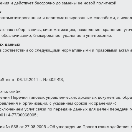
дения и действует бессрочно до замены ее новой политикой.
х
автоматизированным и неавтоматизированным способами, с исполь
лючают сбор, запись, систематизацию, накопление, хранение, уто
, обезличивание, блокирование, удаление и уничтожение.
ых данных
в соответствии со следующими нормативными и правовыми актами
чёте» от 06.12.2011 г. № 402-ФЗ;
хнологий»;
дении Перечня типовых управленческих архивных документов, обр
равления и организаций, с указанием сроков их хранения»;
 исключением услуг связи по передаче данных для целей передачи
00114-77/00068005;
ии № 538 от 27.08.2005 «Об утверждении Правил взаимодействия 