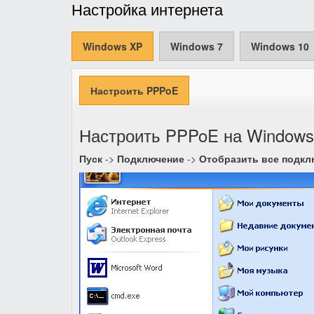
Настройка интернета
Windows XP
Windows 7
Windows 10
Настроить PPPoE
Настроить PPPoE на Window
Пуск
->
Подключение
->
Отобразить все подкл