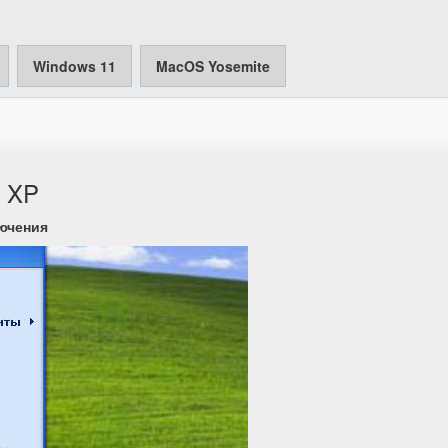
Windows 11
MacOS Yosemite
s XP
ючения