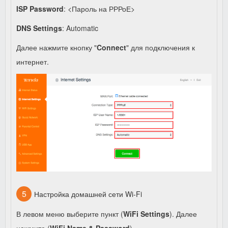
ISP Password
: <Пароль на РРРоЕ>
DNS Settings
: Automatic
Далее нажмите кнопку "
Connect
" для подключения к
интернет.
Настройка домашней сети Wi-Fi
В левом меню выберите пункт (
WiFi Settings
). Далее
нажмите (
WiFi Name & Password
).