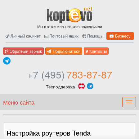
Мы в ответе за тех, кого подключили
Личный кабинет
Почтовый ящик
Помощь
Бизнесу
Обратный звонок
Подключиться
Контакты
+7 (495)
783-87-87
Техподдержка
Меню сайта
Togg
navig
Настройка роутеров Tenda