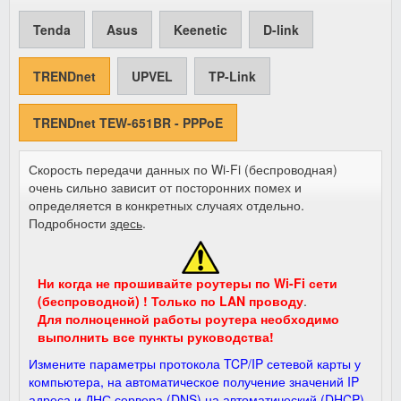
Tenda
Asus
Keenetic
D-link
TRENDnet
UPVEL
TP-Link
TRENDnet TEW-651BR - PPPoE
Скорость передачи данных по Wi-Fi (беспроводная)
очень сильно зависит от посторонних помех и
определяется в конкретных случаях отдельно.
Подробности
здесь
.
Ни когда не прошивайте роутеры по Wi-Fi сети
(беспроводной) ! Только по LAN проводу
.
Для полноценной работы роутера необходимо
выполнить все пункты руководства!
Измените параметры протокола TCP/IP сетевой карты у
компьютера, на автоматическое получение значений IP
адреса и ДНС сервера (DNS) на автоматический (DHCP)