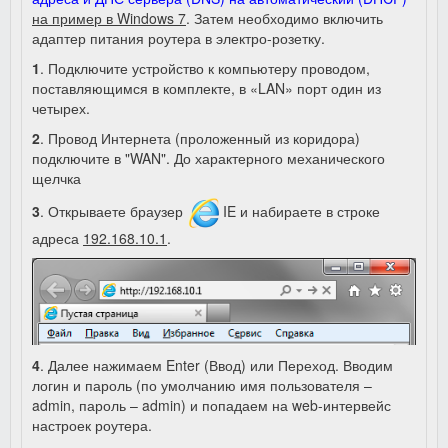
на пример в Windows 7
. Затем необходимо включить
адаптер питания роутера в электро-розетку.
1
. Подключите устройство к компьютеру проводом,
поставляющимся в комплекте, в «LAN» порт один из
четырех.
2
. Провод Интернета (проложенный из коридора)
подключите в "WAN". До характерного механического
щелчка
3
. Открываете браузер
IE и набираете в строке
адреса
192.168.10.1
.
4
. Далее нажимаем Enter (Ввод) или Переход. Вводим
логин и пароль (по умолчанию имя пользователя –
admin, пароль – admin) и попадаем на web-интервейс
настроек роутера.