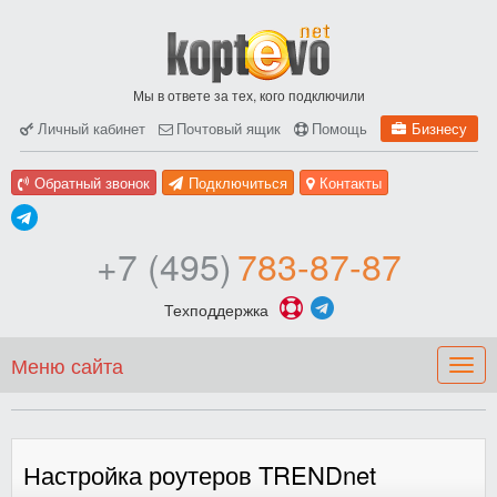
Мы в ответе за тех, кого подключили
Личный кабинет
Почтовый ящик
Помощь
Бизнесу
Обратный звонок
Подключиться
Контакты
+7 (495)
783-87-87
Техподдержка
Меню сайта
Togg
navig
Настройка роутеров TRENDnet