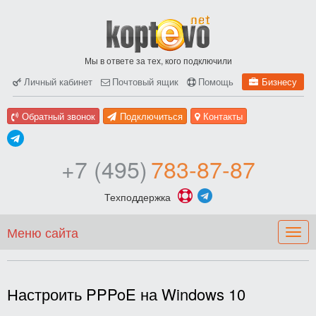
Мы в ответе за тех, кого подключили
Личный кабинет
Почтовый ящик
Помощь
Бизнесу
Обратный звонок
Подключиться
Контакты
+7 (495)
783-87-87
Техподдержка
Меню сайта
Togg
navig
Настроить PPPoE на Windows 10