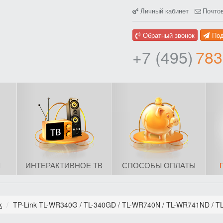
Личный кабинет
Почто
Обратный звонок
По
+7 (495)
783
Ы
ИНТЕРАКТИВНОЕ ТВ
СПОСОБЫ ОПЛАТЫ
k
TP-Link TL-WR340G / TL-340GD / TL-WR740N / TL-WR741ND / 