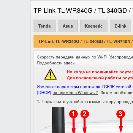
TP-Link TL-WR340G / TL-340GD 
Tenda
Asus
Keenetic
D-link
TP-Link TL-WR340G / TL-340GD / TL-WR740N 
Скорость передачи данных по Wi-Fi (беспроводн
Подробности
здесь
.
Ни когда не прошивайте роутер
Для полноценной работы роут
Измените параметры протокола TCP/IP сетевой 
(DHCP)
на пример в Windows 7
. Затем необходи
1
. Подключите устройство к компьютеру проводо