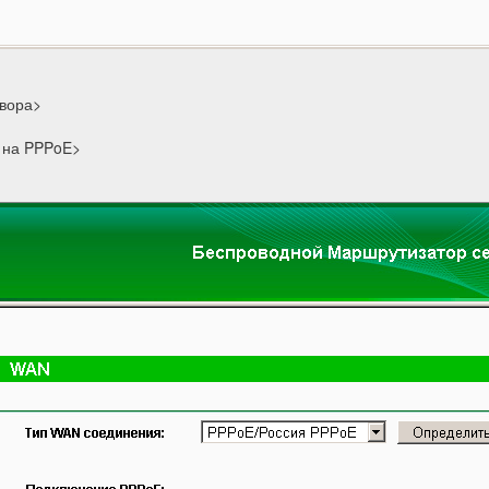
овора>
 на PPPoE>