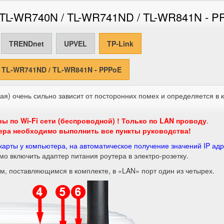
/ TL-WR740N / TL-WR741ND / TL-WR841N - 
TRENDnet
UPVEL
TP-Link
/ TL-WR741ND / TL-WR841N - PPPoE
ая) очень сильно зависит от посторонних помех и определяется в 
ы по Wi-Fi сети (беспроводной) ! Только по LAN проводу
.
ера необходимо выполнить все пункты руководства!
карты у компьютера, на автоматическое получение значений IP ад
мо включить адаптер питания роутера в электро-розетку.
м, поставляющимся в комплекте, в «LAN» порт один из четырех.