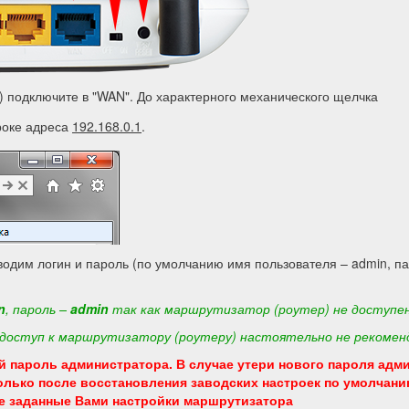
) подключите в "WAN". До характерного механического щелчка
роке адреса
192.168.0.1
.
водим логин и пароль (по умолчанию имя пользователя – admin, п
n
, пароль –
admin
так как
маршрутизатор (роутер) не доступен
доступ к маршрутизатору (роутеру) настоятельно не рекоменд
 пароль администратора. В случае утери нового пароля адм
лько после восстановления заводских настроек по умолчани
се заданные Вами настройки маршрутизатора