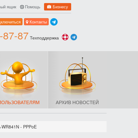
вый ящик
Помощь
Бизнесу
дключиться
Контакты
-87-87
Техподдержка
ПОЛЬЗОВАТЕЛЯМ
АРХИВ НОВОСТЕЙ
TL-WR841N - PPPoE