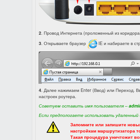
2
. Провод Интернета (проложенный из коридора
3
. Открываете браузер
IE и набираете в ст
4
. Далее нажимаем Enter (Ввод) или Переход. В
настроек роутера.
Советуем оставить имя пользователя –
admi
Если предпологаете использовать удаленный 
Запомните или запишите новый
настройкам маршрутизатора то
Такая процедура уничтожит в